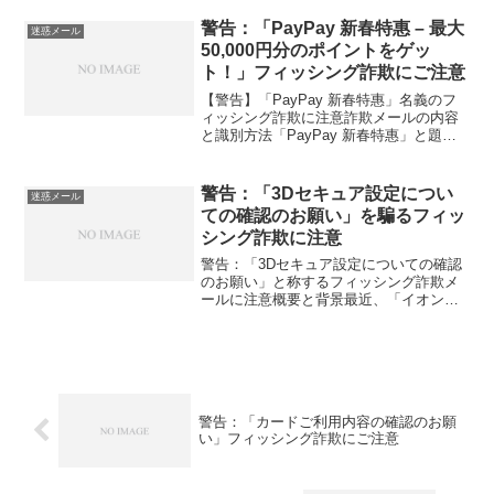
ルサービス株式会社 takada@epark.jpメ
ール全文：いつもイオンマークのカード
警告：「PayPay 新春特惠 – 最大
迷惑メール
をご...
50,000円分のポイントをゲッ
ト！」フィッシング詐欺にご注意
【警告】「PayPay 新春特惠」名義のフ
ィッシング詐欺に注意詐欺メールの内容
と識別方法「PayPay 新春特惠」と題さ
れたフィッシングメールが報告されてい
ます。このメールは、大量のポイントを
提供すると謳い、利用者を誘って個人情
警告：「3Dセキュア設定につい
迷惑メール
報を詐取しよ...
ての確認のお願い」を騙るフィッ
シング詐欺に注意
警告：「3Dセキュア設定についての確認
のお願い」と称するフィッシング詐欺メ
ールに注意概要と背景最近、「イオンフ
ィナンシャルサービス株式会社」を騙る
フィッシング詐欺メールが報告されてい
ます。この詐欺メールは、イオンカード
の利用者を対象に、個人...
警告：「カードご利用内容の確認のお願
い」フィッシング詐欺にご注意