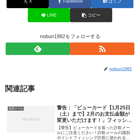
X
Facebook
はてブ
LINE
コピー
nobun1982をフォローする
nobun1982
関連記事
警告：「ビューカード【1月25日
迷惑メール
（土）まで】2月のお支払金額が
変更いただけます！」フィッシン
グ詐欺にご注意
【警告】ビューカードを装った詐欺メー
ルにご注意ください！詐欺メールの識別
ポイントフィッシング詐欺に使われるメ