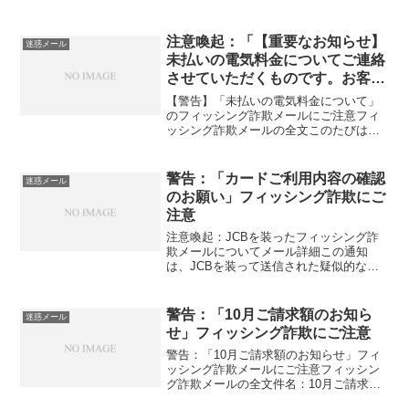
ールは、本物のサービスからのものと非
常に似ていますが、幾つかのポイントに
注意することで見分けることができま
注意喚起：「【重要なお知らせ】
迷惑メール
す。メール本文◆注意事項※...
未払いの電気料金についてご連絡
させていただくものです。お客様
のお支払い方法が承認されませ
【警告】「未払いの電気料金について」
ん」のフィッシング詐欺にご注意
のフィッシング詐欺メールにご注意フィ
ッシング詐欺メールの全文このたびは、
JCBカードをご利用いただきありがとう
ございます。拝啓 takada様平素より東
京電力エナジーパートナーをご利用いた
警告：「カードご利用内容の確認
迷惑メール
だき、誠にありが...
のお願い」フィッシング詐欺にご
注意
注意喚起：JCBを装ったフィッシング詐
欺メールについてメール詳細この通知
は、JCBを装って送信された疑似的なメ
ールであり、不審なリンクを通じて個人
情報を盗み取ることを目的としていま
す。以下の内容にご注意ください。差出
警告：「10月ご請求額のお知ら
迷惑メール
人正規の表示名: JCB...
せ」フィッシング詐欺にご注意
警告：「10月ご請求額のお知らせ」フィ
ッシング詐欺メールにご注意フィッシン
グ詐欺メールの全文件名：10月ご請求額
のお知らせ差出人：イオンフィナンシャ