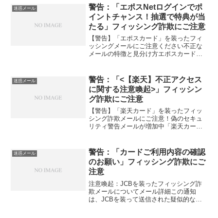
ます。クリスマスシーズンに合わせ、
警告：「エポスNetログインでポ
迷惑メール
「コミュニティ...
イントチャンス！抽選で特典が当
たる」フィッシング詐欺にご注意
【警告】「エポスカード」を装ったフィ
ッシングメールにご注意ください不正な
メールの特徴と見分け方エポスカードを
装った詐欺メールが出回っていることが
報告されています。これらのメールは、
一見正規のプロモーションやキャンペー
警告：「<【楽天】不正アクセス
迷惑メール
ンと見分けがつきにくいデ...
に関する注意喚起>」フィッシン
グ詐欺にご注意
【警告】「楽天カード」を装ったフィッ
シング詐欺メールにご注意！偽のセキュ
リティ警告メールが増加中「楽天カード
株式会社」の名を騙ったフィッシング詐
欺メールが増加しています。これらのメ
ールは、カードの不正使用の警告を装
警告：「カードご利用内容の確認
迷惑メール
い、ユーザーの個人情報やロ...
のお願い」フィッシング詐欺にご
注意
注意喚起：JCBを装ったフィッシング詐
欺メールについてメール詳細この通知
は、JCBを装って送信された疑似的なメ
ールであり、不審なリンクを通じて個人
情報を盗み取ることを目的としていま