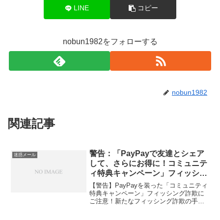
LINE
コピー
nobun1982をフォローする
nobun1982
関連記事
警告：「PayPayで友達とシェア
迷惑メール
して、さらにお得に！コミュニテ
ィ特典キャンペーン」フィッシン
グ詐欺にご注意
【警告】PayPayを装った「コミュニティ
特典キャンペーン」フィッシング詐欺に
ご注意！新たなフィッシング詐欺の手口
が出現最近、PayPayの名を騙る新しいタ
イプのフィッシング詐欺が確認されてい