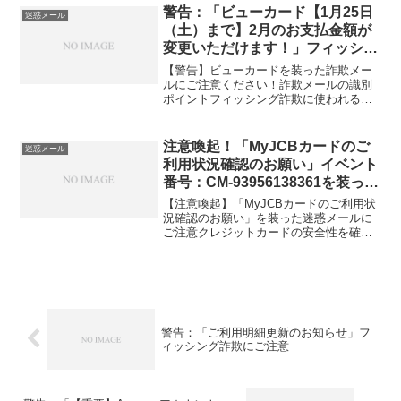
す。以下の内容にご注意ください。差出
警告：「ビューカード【1月25日
迷惑メール
人正規の表示名: JCB...
（土）まで】2月のお支払金額が
変更いただけます！」フィッシン
グ詐欺にご注意
【警告】ビューカードを装った詐欺メー
ルにご注意ください！詐欺メールの識別
ポイントフィッシング詐欺に使われるメ
ールは、本物のサービスからのものと非
常に似ていますが、幾つかのポイントに
注意することで見分けることができま
注意喚起！「MyJCBカードのご
迷惑メール
す。メール本文◆注意事項※...
利用状況確認のお願い」イベント
番号：CM-93956138361を装った
フィッシング詐欺
【注意喚起】「MyJCBカードのご利用状
況確認のお願い」を装った迷惑メールに
ご注意クレジットカードの安全性を確保
することは、日々の生活で非常に重要で
す。最近、JCBカードを名乗る巧妙なフ
ィッシングメールが報告されています。
ここでは、その一例...
警告：「ご利用明細更新のお知らせ」フ
ィッシング詐欺にご注意