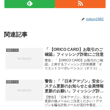
nobun1982
関連記事
「 【ORICO CARD】お取引のご
迷惑メール
確認」フィッシング詐欺にご注意
警告：「【ORICO CARD】お取引のご確
認」と称するフィッシング詐欺概要「オ
リエントコーポレーション（オリコ）」
を装うフィッシング詐欺メールが確認さ
れています。このメールは、ユーザーの
個人情報やカード情報を詐取することを
警告：「「日本アマゾン」安全シ
迷惑メール
目的としています...
ステム更新のお知らせと会員情報
更新のお願い」フィッシング詐欺
にご注意
【警告】「日本アマゾン」安全システム
更新の偽メールにご注意ください！アマ
ゾンを騙る詐欺メールが流行中最近、ア
マゾンを装ったフィッシングメールが増