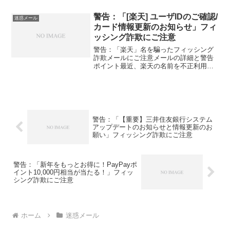
ゲットにした巧妙なフィッシング詐欺が
報告されています。これらの詐欺メール
警告：「[楽天] ユーザIDのご確認/
迷惑メール
は、カードの不正使...
カード情報更新のお知らせ」フィ
ッシング詐欺にご注意
警告：「楽天」名を騙ったフィッシング
詐欺メールにご注意メールの詳細と警告
ポイント最近、楽天の名前を不正利用し
た迷惑メールが報告されています。この
メールは、ユーザーを誤認させて個人情
報を詐取する目的で送信されています。
メール内容の概要件名: ...
警告：「【重要】三井住友銀行システム
アップデートのお知らせと情報更新のお
願い」フィッシング詐欺にご注意
警告：「新年をもっとお得に！PayPayポ
イント10,000円相当が当たる！」フィッ
シング詐欺にご注意
ホーム
迷惑メール