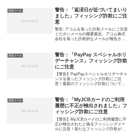
加しています。これらのメールは、個人
情報を盗むことを目的としており、一見
警告：「返済日が近づいてまいり
迷惑メール
すると正式な通知のように...
ました」フィッシング詐欺にご注
意
警告: アコムを装った詐欺メールにご注意
くださいメールの概要最近、アコム株式
会社を装った詐欺的なメールが報告され
ています。このメールは、返済期日のお
知らせと称してお客様に不正なリンクを
クリックさせようとするものです。メー
警告：「PayPay スペシャルホリ
迷惑メール
ルの詳細件名: 返済...
デーチャンス」フィッシング詐欺
にご注意
【警告】PayPayスペシャルホリデーチャ
ンスを装ったフィッシング詐欺にご注
意！最新のフィッシング詐欺についての
警告最近、PayPayの名を騙る新型フィッ
シング詐欺が確認されています。これら
の詐欺メールは、見た目が正規のキャン
警告：「MyJCBカードのご利用
迷惑メール
ペーンのように...
履歴に不正が検出されました」フ
ィッシング詐欺にご注意
【警告】MyJCBカードのご利用履歴に不
正が検出されたと偽るフィッシングメー
ルに注意！新たなフィッシング詐欺が横
行中！最近、JCBカードユーザーをター