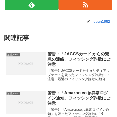
nobun1982
関連記事
警告：「JACCSカード からの緊
迷惑メール
急の連絡」フィッシング詐欺にご
注意
【警告】JACCSカードセキュリティアッ
プデートを装ったフィッシング詐欺にご
注意！最近のフィッシング詐欺の動向フ
ィッシング詐欺は日々進化しており、最
新の技術や信頼できる企業の名を利用し
て、個人情報を詐取しようとします。最
警告：「Amazon.co.jp異常ログ
迷惑メール
近、JACCSカード...
イン通知」フィッシング詐欺にご
注意
【警告】「Amazon.co.jp異常ログイン通
知」を装ったフィッシング詐欺にご注