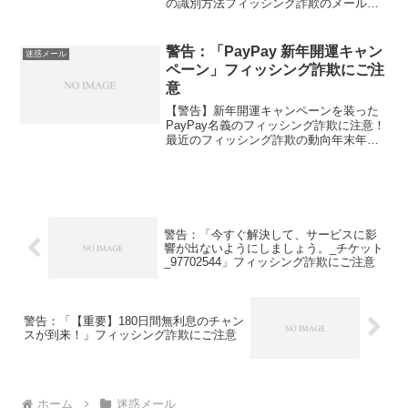
の識別方法フィッシング詐欺のメールは
見た目が本物に非常に似ていますが、い
くつかの警告サインを見分けることがで
きます。メール本文お客様ご登録の支払
警告：「PayPay 新年開運キャン
迷惑メール
い方法に問題...
ペーン」フィッシング詐欺にご注
意
【警告】新年開運キャンペーンを装った
PayPay名義のフィッシング詐欺に注意！
最近のフィッシング詐欺の動向年末年始
を迎えるにあたり、PayPayを装ったフィ
ッシング詐欺が報告されています。特に
「新年開運キャンペーン」と称して、大
量のポイント...
警告：「今すぐ解決して、サービスに影
響が出ないようにしましょう。_チケット
_97702544」フィッシング詐欺にご注意
警告：「【重要】180日間無利息のチャン
スが到来！」フィッシング詐欺にご注意
ホーム
迷惑メール