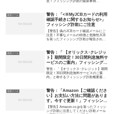
意！フィッシング詐欺の最新事例
Amazon.co.jpの名を騙る新たなフィッシ
ング詐欺メールが報告されています。こ
のメールは正式な通知に見せかけ、個人
警告：「<※MyJCBカードの利用
迷惑メール
情報を不...
確認手続きに関するお知らせ>」
フィッシング詐欺にご注意
【警告】偽のJCBカード確認メールにご
注意！不審なメールの特徴と危険性JCB
を装ったフィッシング詐欺が報告されて
います。このようなメールは個人情報を
不正に取得しようとするものです。メー
ルの内容件名: ※MyJCBカードの利用確
警告：「 【オリックス･クレジッ
迷惑メール
認手続きに関す...
ト】期間限定！30日間利息無料サ
ービスのご案内」フィッシング詐
欺にご注意
警告：「【オリックス･クレジット】期間
限定！30日間利息無料サービスのご案
内」と称するフィッシング詐欺概要最
近、オリックス・クレジットを装うフィ
ッシング詐欺メールが確認されていま
す。このメールは、ユーザーのログイン
警告：「Amazon【ご確認くださ
迷惑メール
情報や金融情報を不正に取得...
い】お支払い方法に問題がありま
す。今すぐ更新！」フィッシング
詐欺にご注意
【警告】Amazon.co.jpを装ったフィッシ
ング詐欺に注意してください詐欺メール