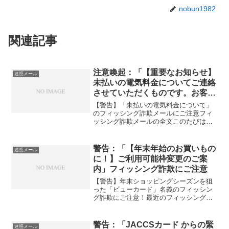
nobun1982
関連記事
注意喚起：「【重要なお知らせ】
迷惑メール
未払いの電気料金についてご連絡
させていただくものです。お客様
のお支払い方法が承認されませ
【警告】「未払いの電気料金について」
ん」のフィッシング詐欺にご注意
のフィッシング詐欺メールにご注意フィ
ッシング詐欺メールの全文このたびは、
JCBカードをご利用いただきありがとう
ございます。拝啓 takada様平素より東
京電力エナジーパートナーをご利用いた
警告：「【年末年始のお買いもの
迷惑メール
だき、誠にありが...
に！】ご利用可能枠変更のご案
内」フィッシング詐欺にご注意
【警告】年末ショッピングシーズンを狙
った「ビューカード」名義のフィッシン
グ詐欺にご注意！最近のフィッシング詐
欺の動向年末に向けて、クレジットカー
ド会社を装ったフィッシング詐欺が増加
しています。特に「ビューカード」を騙
警告：「JACCSカード からの緊
迷惑メール