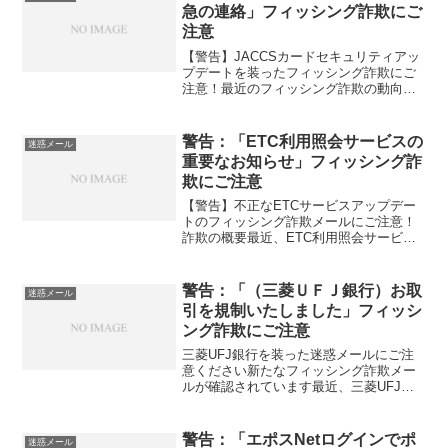
るメールが確認されており...
急の連絡」フィッシング詐欺にご
注意
【警告】JACCSカードセキュリティアッ
プデートを装ったフィッシング詐欺にご
注意！最近のフィッシング詐欺の動向フ
ィッシング詐欺は日々進化しており、最
新の技術や信頼できる企業の名を利用し
て、個人情報を詐取しようとします。最
警告：「ETC利用照会サービスの
迷惑メール
近、JACCSカード...
重要なお知らせ」フィッシング詐
欺にご注意
【警告】不正なETCサービスアップデー
トのフィッシング詐欺メールにご注意！
詐欺の概要最近、ETC利用照会サービス
を騙る詐欺メールが増加しています。こ
れらのメールは、ユーザーに個人情報の
更新を促す内容で、不注意なユーザーを
警告：「（三菱ＵＦＪ銀行）お取
迷惑メール
ターゲットにしていま...
引を規制いたしました」フィッシ
ング詐欺にご注意
三菱UFJ銀行を装った迷惑メールにご注
意ください新たなフィッシング詐欺メー
ルが確認されています最近、三菱UFJ銀
行の名を騙るフィッシング詐欺メールが
報告されています。このメールは、受信
者の個人情報を詐取することを目的とし
警告：「エポスNetログインでポ
迷惑メール